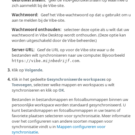
Gebruikersnaam:
geef de Vibe-gebruikersnaam op waarmee u
zich aanmeldt bij de Vibe-site.
Wachtwoord:
Geef het Vibe-wachtwoord op dat u gebruikt om u
aan te melden bij de Vibe-site.
Wachtwoord onthouden:
selecteer deze optie als u wilt dat uw
wachtwoord in Vibe Desktop wordt onthouden. (Deze optie kan
worden uitgeschakeld door de Vibe-beheerder.)
Server-URL:
Geef de URL op voor de Vibe-site waar u de
bestanden wilt synchroniseren naar uw computer. Bijvoorbeeld
.
https://vibe.
mijnbedrijf
.com
Klik op
.
Volgende
Klik in het gedeelte
op
Gesynchroniseerde workspaces
, selecteer welke mappen en workspaces u wilt
Toevoegen
synchroniseren en klik op
.
OK
Bestanden in bestandsmappen en fotoalbummappen binnen uw
persoonlijke workspace worden standaard gesynchroniseerd. U
kunt bestandsmappen en fotoalbummappen in uw teams of
favoriete plaatsen selecteren voor synchronisatie. Meer informatie
over het configureren van andere soorten mappen voor
synchronisatie vindt u in
Mappen configureren voor
synchronisatie
.