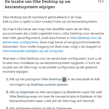
De locatie van Vibe Desktop op uw
10.0
bestandssysteem wijzigen
Vibe Desktop wordt standaard geïnstalleerd in de map
op uw bestandssysteem.
Gebruikers/gebruikersnaam/Vibe
De map
bevat een map met dezelfde naam als de Vibe-
Vibe
accountnaam die u hebt ingesteld toen u Vibe Desktop voor de eerste
keer hebt geconfigureerd, zoals beschreven in
Vibe Desktop voor de
eerste keer configureren
. Deze map bevat al uw gesynchroniseerde
bestanden. Voor snelle toegang tot deze map, volgt u de stappen in
Vibe-bestanden bekijken op uw computer
.
Wanneer u Vibe Desktop voor de eerste keer configureert, kunt u de
locatie voor installatie op uw bestandssysteem opgeven. U kunt de
locatie van de Vibe-map na de initiële configuratie op elk gewenst
moment wijzigen:
Klik op het pictogram
in de menubalk en klik
Vibe Desktop
vervolgens op
.
Desktop-console openen
Klik op
en klik vervolgens op
naast het veld
Algemeen
Bladeren
om naar de nieuwe locatie te bladeren in het
Vibe Desktop-map
bestandssysteem waar u wilt dat de Vibe-map zich bevindt.
Klik achtereenvolgens op
en
.
OK
Toepassen