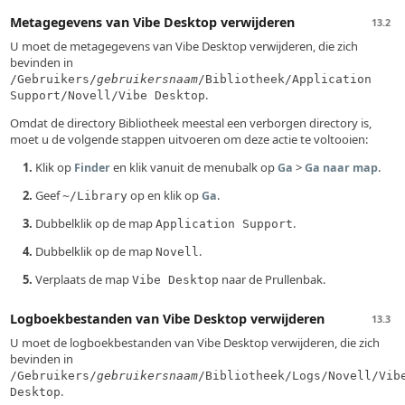
Metagegevens van Vibe Desktop verwijderen
13.2
U moet de metagegevens van Vibe Desktop verwijderen, die zich
bevinden in
/Gebruikers/
gebruikersnaam
/Bibliotheek/Application
.
Support/Novell/Vibe Desktop
Omdat de directory Bibliotheek meestal een verborgen directory is,
moet u de volgende stappen uitvoeren om deze actie te voltooien:
Klik op
en klik vanuit de menubalk op
>
.
Finder
Ga
Ga naar map
Geef
op en klik op
.
Ga
~/Library
Dubbelklik op de map
.
Application Support
Dubbelklik op de map
.
Novell
Verplaats de map
naar de Prullenbak.
Vibe Desktop
Logboekbestanden van Vibe Desktop verwijderen
13.3
U moet de logboekbestanden van Vibe Desktop verwijderen, die zich
bevinden in
/Gebruikers/
gebruikersnaam
/Bibliotheek/Logs/Novell/Vib
.
Desktop