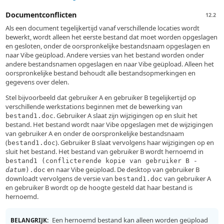
Documentconflicten
12.2
Als een document tegelijkertijd vanaf verschillende locaties wordt
bewerkt, wordt alleen het eerste bestand dat moet worden opgeslagen
en gesloten, onder de oorspronkelijke bestandsnaam opgeslagen en
naar Vibe geüpload. Andere versies van het bestand worden onder
andere bestandsnamen opgeslagen en naar Vibe geüpload. Alleen het
oorspronkelijke bestand behoudt alle bestandsopmerkingen en
gegevens over delen.
Stel bijvoorbeeld dat gebruiker A en gebruiker B tegelijkertijd op
verschillende werkstations beginnen met de bewerking van
. Gebruiker A slaat zijn wijzigingen op en sluit het
bestand1.doc
bestand. Het bestand wordt naar Vibe opgeslagen met de wijzigingen
van gebruiker A en onder de oorspronkelijke bestandsnaam
(
). Gebruiker B slaat vervolgens haar wijzigingen op en
bestand1.doc
sluit het bestand. Het bestand van gebruiker B wordt hernoemd in
bestand1 (conflicterende kopie van gebruiker B -
en naar Vibe geüpload. De desktop van gebruiker B
datum
).doc
downloadt vervolgens de versie van
van gebruiker A
bestand1.doc
en gebruiker B wordt op de hoogte gesteld dat haar bestand is
hernoemd.
Een hernoemd bestand kan alleen worden geüpload
BELANGRIJK: