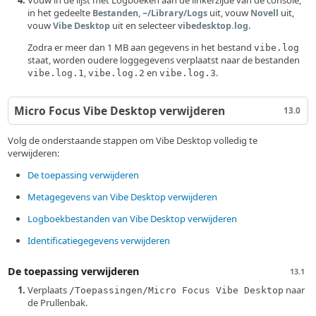
Vouw in de lijst met Logboeken aan de linkerzijde van de console,
in het gedeelte
,
uit, vouw
uit,
Bestanden
~/Library/Logs
Novell
vouw
uit en selecteer
.
Vibe Desktop
vibedesktop.log
Zodra er meer dan 1 MB aan gegevens in het bestand
vibe.log
staat, worden oudere loggegevens verplaatst naar de bestanden
,
en
.
vibe.log.1
vibe.log.2
vibe.log.3
Micro Focus Vibe Desktop verwijderen
13.0
Volg de onderstaande stappen om Vibe Desktop volledig te
verwijderen:
De toepassing verwijderen
Metagegevens van Vibe Desktop verwijderen
Logboekbestanden van Vibe Desktop verwijderen
Identificatiegegevens verwijderen
De toepassing verwijderen
13.1
Verplaats
naar
/Toepassingen/Micro Focus Vibe Desktop
de Prullenbak.