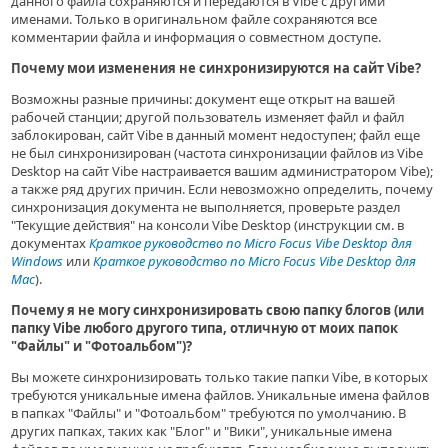
данного файла сохраняются и передаются в Vibe с другими
именами. Только в оригинальном файле сохраняются все
комментарии файла и информация о совместном доступе.
Почему мои изменения не синхронизируются на сайт Vibe?
Возможны разные причины: документ еще открыт на вашей
рабочей станции; другой пользователь изменяет файл и файл
заблокирован, сайт Vibe в данный момент недоступен; файл еще
не был синхронизирован (частота синхронизации файлов из Vibe
Desktop на сайт Vibe настраивается вашим администратором Vibe);
а также ряд других причин. Если невозможно определить, почему
синхронизация документа не выполняется, проверьте раздел
"Текущие действия" на консоли Vibe Desktop (инструкции см. в
документах
Краткое руководство по Micro Focus Vibe Desktop для
Windows
или
Краткое руководство по Micro Focus Vibe Desktop для
Mac
).
Почему я не могу синхронизировать свою папку блогов (или
папку Vibe любого другого типа, отличную от моих папок
"Файлы" и "Фотоальбом")?
Вы можете синхронизировать только такие папки Vibe, в которых
требуются уникальные имена файлов. Уникальные имена файлов
в папках "Файлы" и "Фотоальбом" требуются по умолчанию. В
других папках, таких как "Блог" и "Вики", уникальные имена