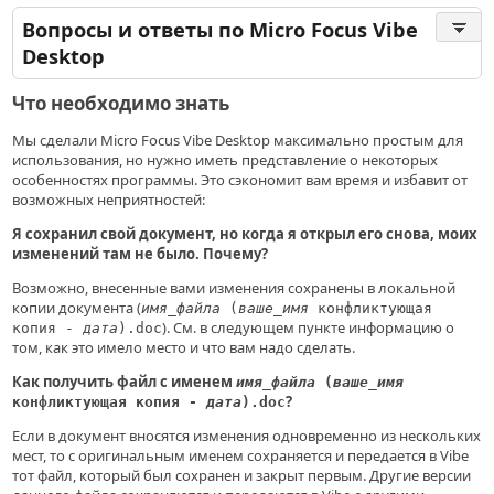
Вопросы и ответы по Micro Focus Vibe
Desktop
Что необходимо знать
Мы сделали Micro Focus Vibe Desktop максимально простым для
использования, но нужно иметь представление о некоторых
особенностях программы. Это сэкономит вам время и избавит от
возможных неприятностей:
Я сохранил свой документ, но когда я открыл его снова, моих
изменений там не было. Почему?
Возможно, внесенные вами изменения сохранены в локальной
копии документа (
имя_файла
(
ваше_имя
конфликтующая
). См. в следующем пункте информацию о
копия -
дата
).doc
том, как это имело место и что вам надо сделать.
Как получить файл с именем
имя_файла
(
ваше_имя
?
конфликтующая копия -
дата
).doc
Если в документ вносятся изменения одновременно из нескольких
мест, то с оригинальным именем сохраняется и передается в Vibe
тот файл, который был сохранен и закрыт первым. Другие версии