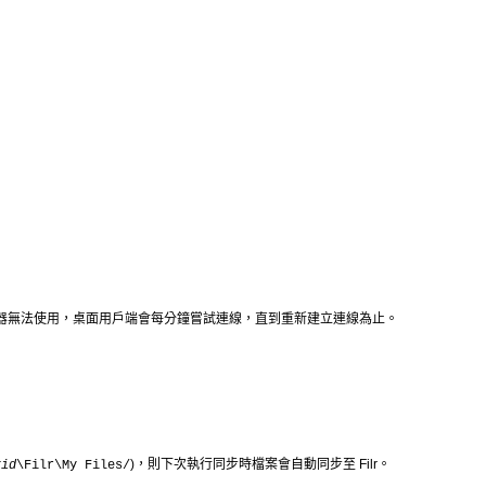
分鐘。如果伺服器無法使用，桌面用戶端會每分鐘嘗試連線，直到重新建立連線為止。
)，則下次執行同步時檔案會自動同步至 Filr。
rid
\Filr\My Files/