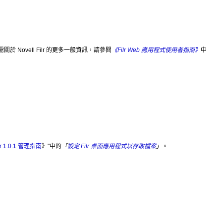
ovell Filr 的更多一般資訊，請參閱
《Filr Web 應用程式使用者指南》
中
ilr 1.0.1 管理指南
》
中的
「
設定 Filr 桌面應用程式以存取檔案
」
。