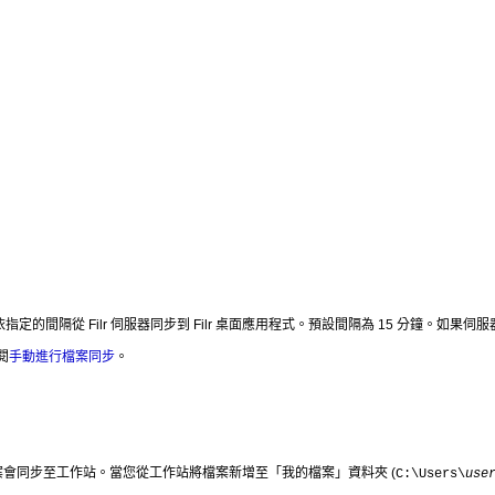
 管理員會依指定的間隔從 Filr 伺服器同步到 Filr 桌面應用程式。預設間隔為 15 
閱
手動進行檔案同步
。
檔案會同步至工作站。當您從工作站將檔案新增至「我的檔案」資料夾 (
C:\Users\
use