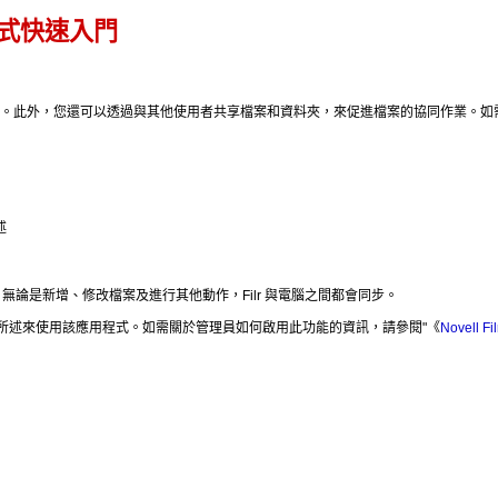
應用程式快速入門
料夾。此外，您還可以透過與其他使用者共享檔案和資料夾，來促進檔案的協同作業。如需關於 N
述
 網站。無論是新增、修改檔案及進行其他動作，Filr 與電腦之間都會同步。
才能依照此處所述來使用該應用程式。如需關於管理員如何啟用此功能的資訊，請參閱
《
Novell F