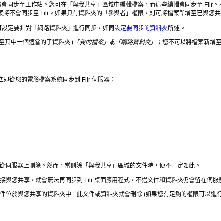
案會同步至工作站。您可在「與我共享」區域中編輯檔案，而這些編輯會同步至 Filr。不
案將不會同步至 Filr。如果具有資料夾的「參與者」權限，則可將檔案新增至已與您
可設定要針對「網路資料夾」進行同步，如同
設定要同步的資料夾
所述。
其中一個適當的子資料夾 (
「我的檔案」
或
「網路資料夾」
；您不可以將檔案新增
即從您的電腦檔案系統同步到 Filr 伺服器：
，也會從伺服器上刪除。然而，當刪除「與我共享」區域的文件時，便不一定如此。
與您共享，就會無法再同步到 Filr 桌面應用程式，不過文件和資料夾仍會留在伺服
件位於與您共享的資料夾中，此文件或資料夾就會刪除 (如果您有足夠的權限可以進行