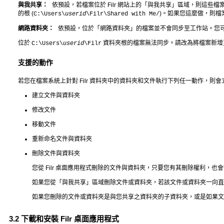
與我共享：
依預設，若檔案位於 Filr 網站上的「與我共享」區域，則這些檔
的根 (
)。如果您這麼做，則檔
C:\Users\
userid
\Filr\Shared with Me/
網路資料夾：
依預設，位於「網路資料夾」的檔案並不會同步至工作站。您
位於
資料夾根的檔案無法同步。請改為將檔案新增至
C:\Users\
userid
\Filr
支援的動作
若您在檔案系統上針對 Filr 資料夾中的資料夾和文件執行下列任一動作，則會立
建立文件與資料夾
修改文件
移動文件
重新命名文件與資料夾
刪除文件與資料夾
您從 Filr 桌面應用程式刪除的文件與資料夾，只要您有其刪除權利
如果您從「與我共享」區域刪除文件或資料夾，若該文件或資料夾一向直接
如果您刪除的文件或資料夾是與您共享之資料夾的子資料夾，或是如果文
3.2
下載和安裝 Filr 桌面應用程式