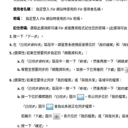
使用者名稱：
指定登入 Filr 網站時使用的 Filr 使用者名稱。
密碼︰
指定登入 Filr 網站時使用的 Filr 密碼。
記住密碼:
選取此選項即可讓 Filr 桌面應用程式記住您的密碼。(此選項可由 F
按一下
「下一步」
。
在
「已同步資料夾」
區段中，請留意系統預設會將位於
「我的檔案」
和
「與
(選擇性) 如果您想要同步指定的「網路資料夾」：
在
「已同步資料夾」
區段中，按一下
「新增」
，然後再按一下
「網路資
導覽至想要同步的「網路資料夾」，並按一下它旁邊的
「下載」
圖示
(選擇性) 如果您要停止同步「我的檔案」或「與我共享」區域中的檔案：
在
「已同步資料夾」
區段中，按一下
「新增」
，然後再按一下
「我的檔
按一下位於欄標題的
「已同步」
圖示
，停止同步位於「我的檔案
「已同步」
圖示
會指出系統正在同步檔案。
若顯示
「下載」
圖示
，表示位於「我的檔案」或「與我共享」區
按一下
「確定」
。