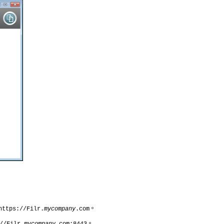
。
https://Filr.
mycompany
.com
。
//Filr.
mycompany
.com:8443