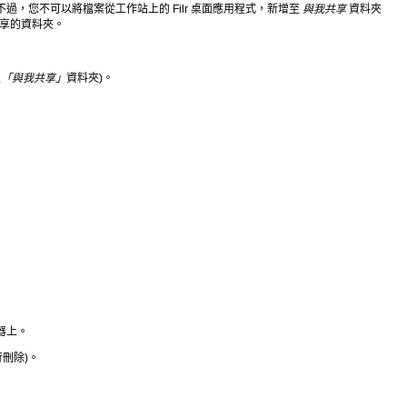
過，您不可以將檔案從工作站上的 Filr 桌面應用程式，新增至
與我共享
資料夾
共享的資料夾。
至
「與我共享」
資料夾)。
器上。
刪除)。