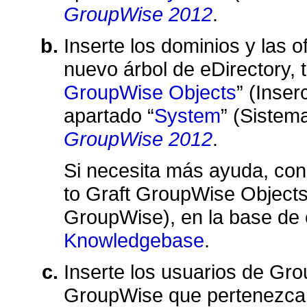
GroupWise 2012
.
Inserte los dominios y las 
nuevo árbol de eDirectory, 
GroupWise Objects
(Inser
apartado
System
(Sistema
GroupWise 2012
.
Si necesita más ayuda, co
to Graft GroupWise Object
GroupWise), en la base de
Knowledgebase
.
Inserte los usuarios de Gr
GroupWise que pertenezcan 